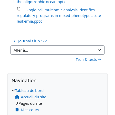
the oligotrophic ocean.pptx
Single-cell multiomic analysis identifies
regulatory programs in mixed-phenotype acute
leukemia.pptx
← Journal Club 1/2
Aller à…
Tech & tests →
Blocs
Blocs supplémentaires
Passer Navigation
Navigation
Tableau de bord
Accueil du site
Pages du site
Mes cours