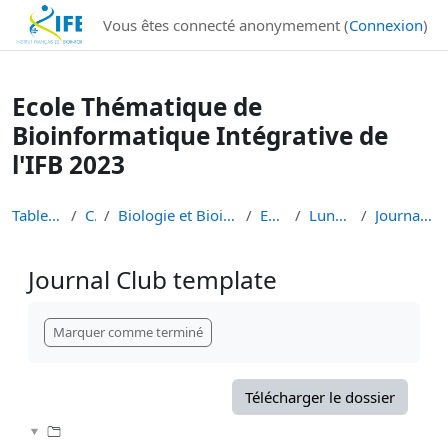
Institut Français de Bioinformatique - Les formations
Vous êtes connecté anonymement (
Connexion
)
Passer au contenu principal
Ecole Thématique de
Bioinformatique Intégrative de
l'IFB 2023
Tableau de bord
Cours
Biologie et Bioinformatique Intégratives
ETBII 2023
Lundi 16 Janvier
Journal Club template
Journal Club template
Conditions d’achèvement
Marquer comme terminé
Télécharger le dossier