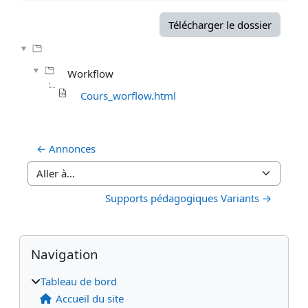
Télécharger le dossier
Workflow
Cours_worflow.html
← Annonces
Aller à…
Supports pédagogiques Variants →
Blocs
Blocs supplémentaires
Passer Navigation
Navigation
Tableau de bord
Accueil du site