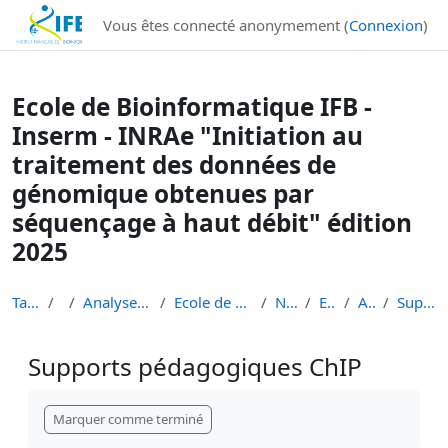
Institut Français de Bioinformatique - Les formations
Vous êtes connecté anonymement (
Connexion
)
Passer au contenu principal
Ecole de Bioinformatique IFB -
Inserm - INRAe "Initiation au
traitement des données de
génomique obtenues par
séquençage à haut débit" édition
2025
Tableau de bord
Cours
Analyse de données de séquençage haut débit
Ecole de Bioinformatique - IFB - Inserm - INRAe EB...
Niveau 1 débutant
EB3I Niv 1 2025
Atelier ChIP-seq
Supports pédagogiques ChIP
Supports pédagogiques ChIP
Conditions d’achèvement
Marquer comme terminé