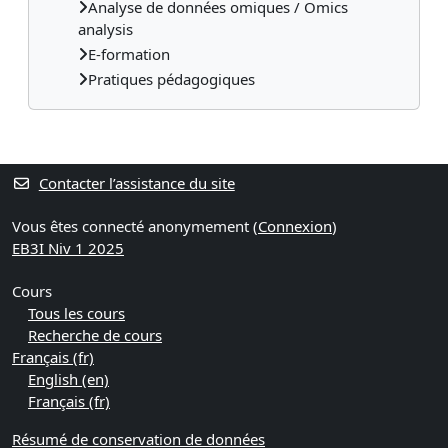
Analyse de données omiques / Omics
analysis
E-formation
Pratiques pédagogiques
Contacter l’assistance du site
Vous êtes connecté anonymement (
Connexion
)
EB3I Niv 1 2025
Cours
Tous les cours
Recherche de cours
Français ‎(fr)‎
English ‎(en)‎
Français ‎(fr)‎
Résumé de conservation de données