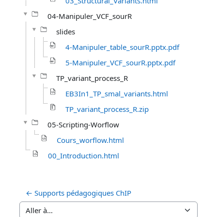
03_Structural_Variants.html
04-Manipuler_VCF_sourR
slides
4-Manipuler_table_sourR.pptx.pdf
5-Manipuler_VCF_sourR.pptx.pdf
TP_variant_process_R
EB3In1_TP_smal_variants.html
TP_variant_process_R.zip
05-Scripting-Worflow
Cours_worflow.html
00_Introduction.html
← Supports pédagogiques ChIP
Aller à…