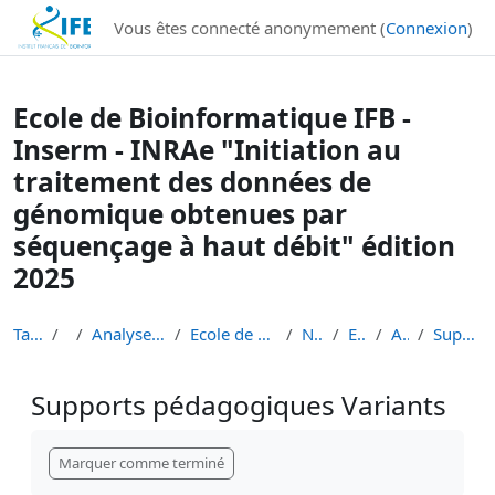
Institut Français de Bioinformatique - Les formations
Vous êtes connecté anonymement (
Connexion
)
Passer au contenu principal
Ecole de Bioinformatique IFB -
Inserm - INRAe "Initiation au
traitement des données de
génomique obtenues par
séquençage à haut débit" édition
2025
Tableau de bord
Cours
Analyse de données de séquençage haut débit
Ecole de Bioinformatique - IFB - Inserm - INRAe EB...
Niveau 1 débutant
EB3I Niv 1 2025
Atelier Variants
Supports pédagogiques Variants
Supports pédagogiques Variants
Conditions d’achèvement
Marquer comme terminé