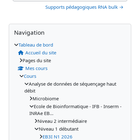
Supports pédagogiques RNA bulk →
Blocs
Blocs supplémentaires
Passer Navigation
Navigation
Tableau de bord
Accueil du site
Pages du site
Mes cours
Cours
Analyse de données de séquençage haut
débit
Microbiome
Ecole de Bioinformatique - IFB - Inserm -
INRAe EB...
Niveau 2 intermédiaire
Niveau 1 débutant
EB3I N1 2026