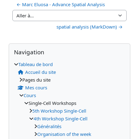
← Marc Eluosa - Advance Spatial Analysis
Aller à…
spatial analysis (MarkDown) →
Blocs
Blocs supplémentaires
Passer Navigation
Navigation
Tableau de bord
Accueil du site
Pages du site
Mes cours
Cours
Single-Cell Workshops
5th Workshop Single-Cell
4th Workshop Single-Cell
Généralités
Organisation of the week