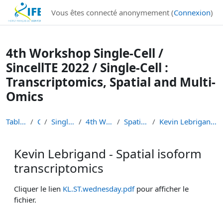
Institut Français de Bioinformatique - Les formations
Vous êtes connecté anonymement (
Connexion
)
Passer au contenu principal
4th Workshop Single-Cell /
SincellTE 2022 / Single-Cell :
Transcriptomics, Spatial and Multi-
Omics
Tableau de bord
Cours
Single-Cell Workshops
4th Workshop Single-Cell
Spatial transcriptomics
Kevin Lebrigand - Spatial isoform transcriptomics
Kevin Lebrigand - Spatial isoform
transcriptomics
Conditions d’achèvement
Cliquer le lien
KL.ST.wednesday.pdf
pour afficher le
fichier.