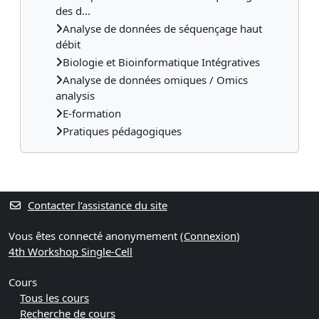
des d...
Analyse de données de séquençage haut
débit
Biologie et Bioinformatique Intégratives
Analyse de données omiques / Omics
analysis
E-formation
Pratiques pédagogiques
Contacter l’assistance du site
Vous êtes connecté anonymement (
Connexion
)
4th Workshop Single-Cell
Cours
Tous les cours
Recherche de cours