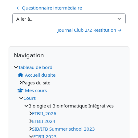
← Questionnaire intermédiaire
Aller à…
Journal Club 2/2 Restitution →
Blocs
Blocs supplémentaires
Passer Navigation
Navigation
Tableau de bord
Accueil du site
Pages du site
Mes cours
Cours
Biologie et Bioinformatique Intégratives
ETBII_2026
ETBII 2024
SIB/IFB Summer school 2023
ETBII 2023