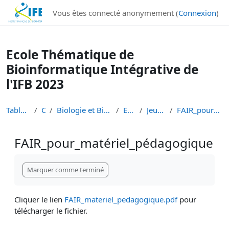
Institut Français de Bioinformatique - Les formations
Vous êtes connecté anonymement (
Connexion
)
Passer au contenu principal
Ecole Thématique de
Bioinformatique Intégrative de
l'IFB 2023
Tableau de bord
Cours
Biologie et Bioinformatique Intégratives
ETBII 2023
Jeudi 19 Janvier
FAIR_pour_matériel_pédagogique
FAIR_pour_matériel_pédagogique
Conditions d’achèvement
Marquer comme terminé
Cliquer le lien
FAIR_materiel_pedagogique.pdf
pour
télécharger le fichier.