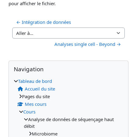
pour afficher le fichier.
← Intégration de données
Aller à…
Analyses single cell - Beyond →
Blocs
Blocs supplémentaires
Passer Navigation
Navigation
Tableau de bord
Accueil du site
Pages du site
Mes cours
Cours
Analyse de données de séquençage haut
débit
Microbiome