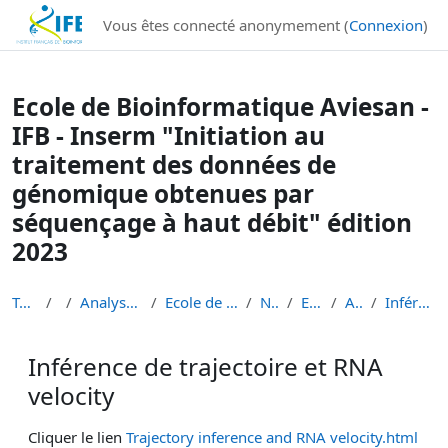
Institut Français de Bioinformatique - Les formations
Vous êtes connecté anonymement (
Connexion
)
Passer au contenu principal
Ecole de Bioinformatique Aviesan -
IFB - Inserm "Initiation au
traitement des données de
génomique obtenues par
séquençage à haut débit" édition
2023
Tableau de bord
Cours
Analyse de données de séquençage haut débit
Ecole de Bioinformatique - IFB - Inserm - INRAe EB...
Niveau 1 débutant
EBAII Niveau 1 2023
Atelier scRNA-seq
Inférence de trajectoire et RNA velocity
Inférence de trajectoire et RNA
velocity
Conditions d’achèvement
Cliquer le lien
Trajectory inference and RNA velocity.html