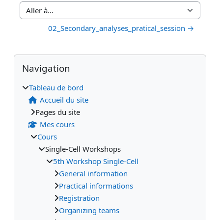
Aller à…
02_Secondary_analyses_pratical_session →
Blocs
Blocs supplémentaires
Passer Navigation
Navigation
Tableau de bord
Accueil du site
Pages du site
Mes cours
Cours
Single-Cell Workshops
5th Workshop Single-Cell
General information
Practical informations
Registration
Organizing teams