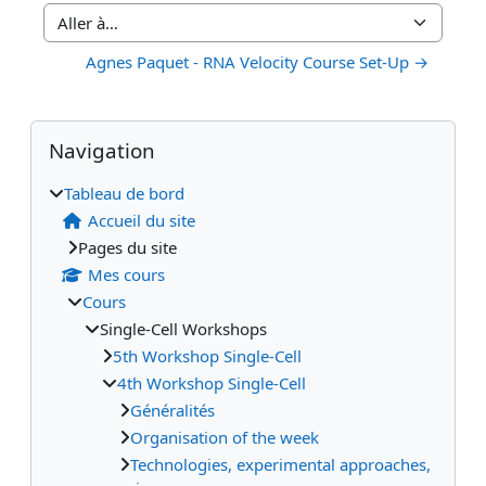
Aller à…
Agnes Paquet - RNA Velocity Course Set-Up →
Blocs
Blocs supplémentaires
Passer Navigation
Navigation
Tableau de bord
Accueil du site
Pages du site
Mes cours
Cours
Single-Cell Workshops
5th Workshop Single-Cell
4th Workshop Single-Cell
Généralités
Organisation of the week
Technologies, experimental approaches,