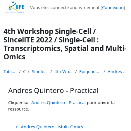
Institut Français de Bioinformatique - Les formations
Vous êtes connecté anonymement (
Connexion
)
Passer au contenu principal
4th Workshop Single-Cell /
SincellTE 2022 / Single-Cell :
Transcriptomics, Spatial and Multi-
Omics
Tableau de bord
Cours
Single-Cell Workshops
4th Workshop Single-Cell
Epigenomics and multi-omics
Andres Quintero - Practical
Andres Quintero - Practical
Conditions d’achèvement
Cliquer sur
Andres Quintero - Practical
pour ouvrir la
ressource.
← Andres Quintero - Multi-Omics