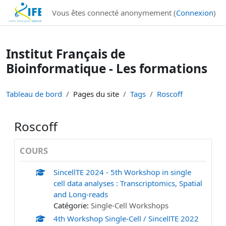
Institut Français de Bioinformatique - Les formations
Vous êtes connecté anonymement (
Connexion
)
Passer au contenu principal
Institut Français de
Bioinformatique - Les formations
Tableau de bord
Pages du site
Tags
Roscoff
Roscoff
COURS
SincellTE 2024 - 5th Workshop in single
cell data analyses : Transcriptomics, Spatial
and Long-reads
Catégorie:
Single-Cell Workshops
4th Workshop Single-Cell / SincellTE 2022