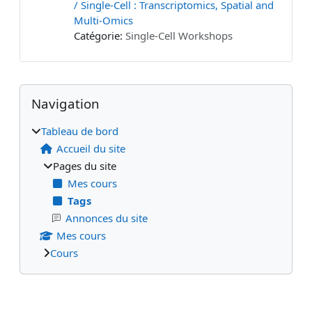
/ Single-Cell : Transcriptomics, Spatial and
Multi-Omics
Catégorie:
Single-Cell Workshops
Blocs
Blocs supplémentaires
Passer Navigation
Navigation
Tableau de bord
Accueil du site
Pages du site
Mes cours
Tags
Annonces du site
Mes cours
Cours