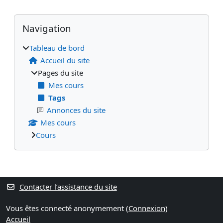
Blocs
Blocs supplémentaires
Passer Navigation
Navigation
Tableau de bord
Accueil du site
Pages du site
Mes cours
Tags
Annonces du site
Mes cours
Cours
Contacter l’assistance du site
Vous êtes connecté anonymement (
Connexion
)
Accueil