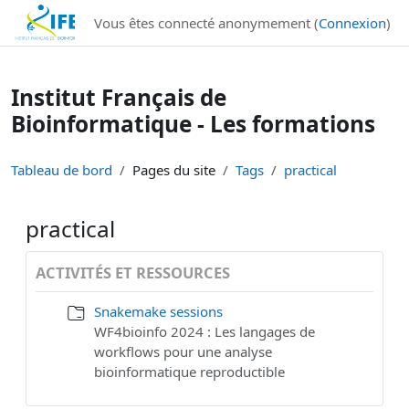
Institut Français de Bioinformatique - Les formations
Vous êtes connecté anonymement (
Connexion
)
Passer au contenu principal
Institut Français de
Bioinformatique - Les formations
Tableau de bord
Pages du site
Tags
practical
practical
ACTIVITÉS ET RESSOURCES
Snakemake sessions
WF4bioinfo 2024 : Les langages de
workflows pour une analyse
bioinformatique reproductible