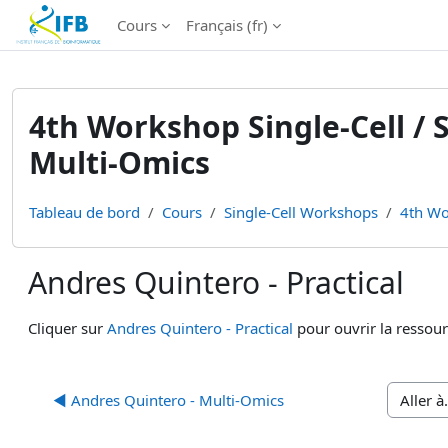
Institut Français de Bioinformatique - Les formations
Cours
Français ‎(fr)‎
Passer au contenu principal
4th Workshop Single-Cell / S
Multi-Omics
Tableau de bord
Cours
Single-Cell Workshops
4th Wo
Andres Quintero - Practical
Conditions d’achèvement
Cliquer sur
Andres Quintero - Practical
pour ouvrir la ressour
◀︎ Andres Quintero - Multi-Omics
Aller à…