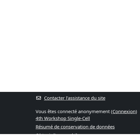
Contacter l’assistance du site
Vous êtes connecté anonymement (
Connexion
)
4th Workshop Single-Cell
Résumé de conservation de données
Obtenir l’app mobile