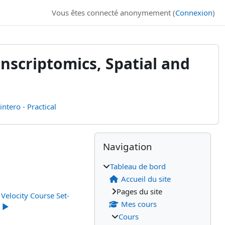
Vous êtes connecté anonymement (
Connexion
)
ranscriptomics, Spatial and
ntero - Practical
Blocs
Blocs supplémenta
Passer Navigation
Navigation
Tableau de bord
Accueil du site
Pages du site
Velocity Course Set-
Mes cours
 ▶︎
Cours