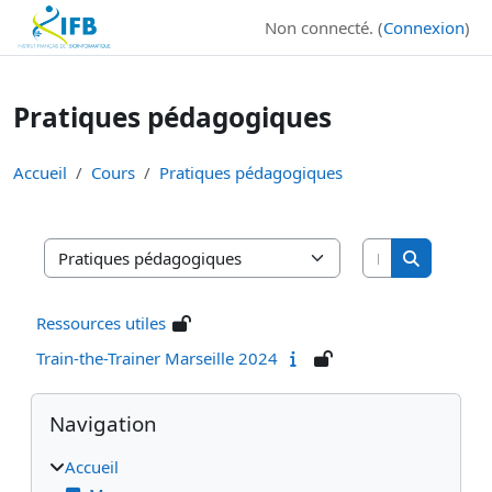
Institut Français de Bioinformatique - Les formations
Non connecté. (
Connexion
)
Passer au contenu principal
Pratiques pédagogiques
Accueil
Cours
Pratiques pédagogiques
Rechercher d
Catégories de cours
Rechercher
Ressources utiles
Train-the-Trainer Marseille 2024
Blocs
Passer Navigation
Navigation
Accueil