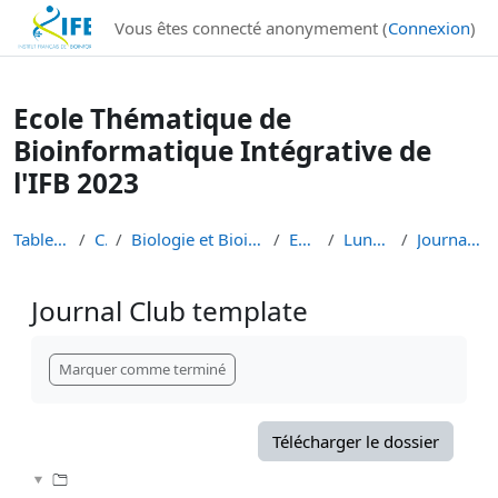
Institut Français de Bioinformatique - Les formations
Vous êtes connecté anonymement (
Connexion
)
Passer au contenu principal
Ecole Thématique de
Bioinformatique Intégrative de
l'IFB 2023
Tableau de bord
Cours
Biologie et Bioinformatique Intégratives
ETBII 2023
Lundi 16 Janvier
Journal Club template
Journal Club template
Conditions d’achèvement
Marquer comme terminé
Télécharger le dossier