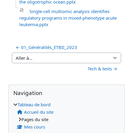
the oligotrophic ocean.pptx
Single-cell multiomic analysis identifies
regulatory programs in mixed-phenotype acute
leukemia.pptx
← 01_Généralités_ETBII_2023
Aller à…
Tech & tests →
Blocs
Blocs supplémentaires
Passer Navigation
Navigation
Tableau de bord
Accueil du site
Pages du site
Mes cours