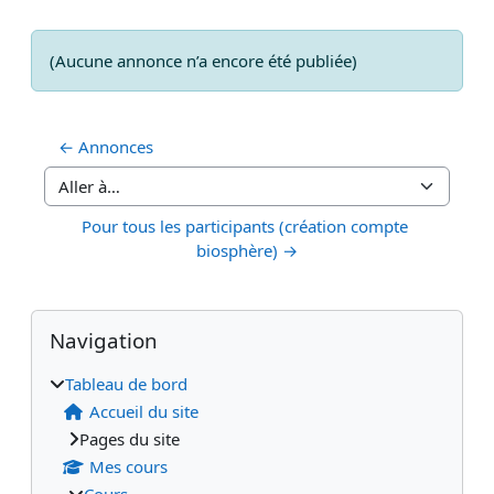
(Aucune annonce n’a encore été publiée)
← Annonces
Aller à…
Pour tous les participants (création compte 
biosphère) →
Blocs
Blocs supplémentaires
Passer Navigation
Navigation
Tableau de bord
Accueil du site
Pages du site
Mes cours
Cours