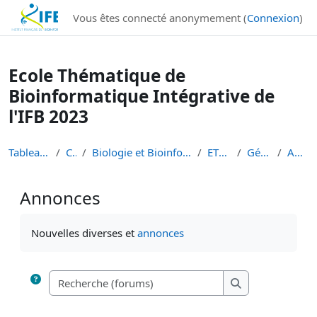
Institut Français de Bioinformatique - Les formations
Vous êtes connecté anonymement (
Connexion
)
Passer au contenu principal
Ecole Thématique de
Bioinformatique Intégrative de
l'IFB 2023
Tableau de bord
Cours
Biologie et Bioinformatique Intégratives
ETBII 2023
Généralités
Annonces
Annonces
Conditions d’achèvement
Nouvelles diverses et
annonces
Recherche (forums
Recherche (foru