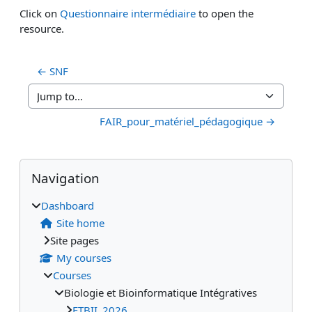
Click on
Questionnaire intermédiaire
to open the
resource.
← SNF
Jump to...
FAIR_pour_matériel_pédagogique →
Blocks
Supplementary blocks
Skip Navigation
Navigation
Dashboard
Site home
Site pages
My courses
Courses
Biologie et Bioinformatique Intégratives
ETBII_2026