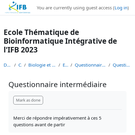
Institut Français de Bioinformatique - Les formations
You are currently using guest access (
Log in
)
Skip to main content
Ecole Thématique de
Bioinformatique Intégrative de
l'IFB 2023
Dashboard
Courses
Biologie et Bioinformatique Intégratives
ETBII 2023
Questionnaire intermédiaire du mercredi soir
Questionnaire intermédiaire
Questionnaire intermédiaire
Completion requirements
Mark as done
Merci de répondre impérativement à ces 5
questions avant de partir