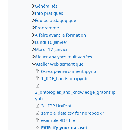
Généralités
Info pratiques
Équipe pédagogique
Programme
A faire avant la formation
Lundi 16 Janvier
Mardi 17 Janvier
Atelier analyses multivariées
Atelier web semantique
0-setup-environment.ipynb
1_RDF_hands-on.ipynb
2_ontologies_and_knowledge_graphs.ip
ynb
3 _ IPP UniProt
sample_data.csv for norebook 1
example RDF file
FAIR-ify your dataset