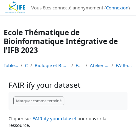
Institut Français de Bioinformatique - Les formations
Vous êtes connecté anonymement (
Connexion
)
Passer au contenu principal
Ecole Thématique de
Bioinformatique Intégrative de
l'IFB 2023
Tableau de bord
Cours
Biologie et Bioinformatique Intégratives
ETBII 2023
Atelier web semantique
FAIR-ify your dataset
FAIR-ify your dataset
Conditions d’achèvement
Marquer comme terminé
Cliquer sur
FAIR-ify your dataset
pour ouvrir la
ressource.