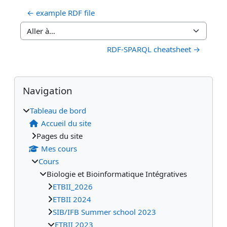
← example RDF file
Aller à…
RDF-SPARQL cheatsheet →
Blocs
Blocs supplémentaires
Passer Navigation
Navigation
Tableau de bord
Accueil du site
Pages du site
Mes cours
Cours
Biologie et Bioinformatique Intégratives
ETBII_2026
ETBII 2024
SIB/IFB Summer school 2023
ETBII 2023