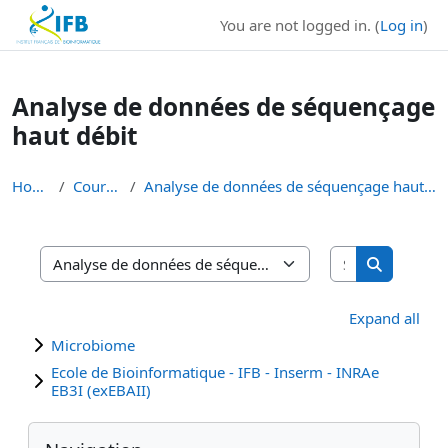
Institut Français de Bioinformatique - Les formations
You are not logged in. (
Log in
)
Skip to main content
Analyse de données de séquençage
haut débit
Home
Courses
Analyse de données de séquençage haut débit
Search cours
Course categories
Search cou
Expand all
Microbiome
Ecole de Bioinformatique - IFB - Inserm - INRAe
EB3I (exEBAII)
Blocks
Skip Navigation