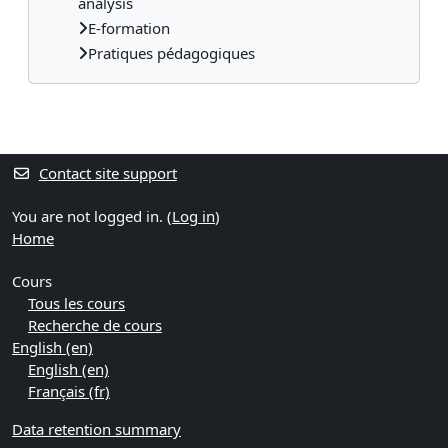
analysis
E-formation
Pratiques pédagogiques
Supplementary blocks
Contact site support
You are not logged in. (
Log in
)
Home
Cours
Tous les cours
Recherche de cours
English ‎(en)‎
English ‎(en)‎
Français ‎(fr)‎
Data retention summary