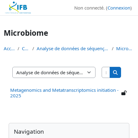
Institut Français de Bioinformatique - Les formations
Non connecté. (
Connexion
)
Passer au contenu principal
Microbiome
Accueil
Cours
Analyse de données de séquençage haut débit
Microbiome
Rechercher d
Catégories de cours
Rechercher
Metagenomics and Metatranscriptomics initiation -
2025
Blocs
Passer Navigation
Navigation