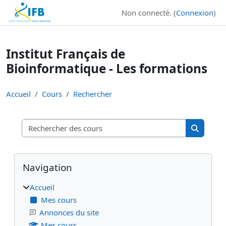
Institut Français de Bioinformatique - Les formations
Non connecté. (
Connexion
)
Passer au contenu principal
Institut Français de
Bioinformatique - Les formations
Accueil
Cours
Rechercher
Rechercher
Recherch
Blocs
Blocs supplémentaires
Passer Navigation
Navigation
Accueil
Mes cours
Annonces du site
Mes cours