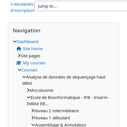
←
Modalités
d'inscription
Blocks
Supplementary blocks
Skip Navigation
Navigation
Dashboard
Site home
Site pages
My courses
Courses
Analyse de données de séquençage haut
débit
Microbiome
Ecole de Bioinformatique - IFB - Inserm -
INRAe EB...
Niveau 2 intermédiaire
Niveau 1 débutant
Assemblage & Annotation