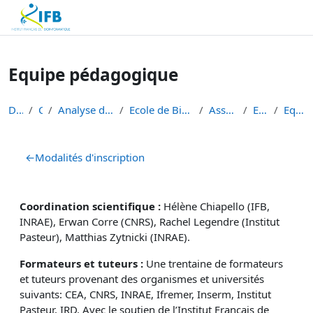
Institut Français de Bioinformatique - Les formations
Skip to main content
Equipe pédagogique
Dashboard
Courses
Analyse de données de séquençage haut débit
Ecole de Bioinformatique - IFB - Inserm - INRAe EB...
Assemblage & Annotation
EBAII A&A 2026
Equipe pédagogique
Section outline
←
Modalités d'inscription
Coordination scientifique :
Hélène Chiapello (IFB,
INRAE), Erwan Corre (CNRS)
,
Rachel Legendre (Institut
Pasteur), Matthias Zytnicki (INRAE).
Formateurs et tuteurs :
Une trentaine de formateurs
et tuteurs provenant des organismes et universités
suivants: CEA, CNRS, INRAE, Ifremer, Inserm, Institut
Pasteur, IRD. Avec le soutien de l’Institut Français de