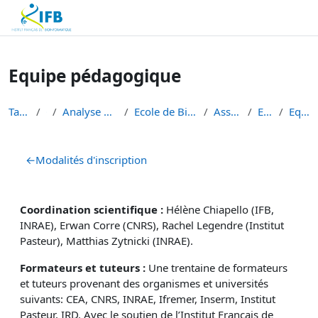
Institut Français de Bioinformatique - Les formations
Passer au contenu principal
Equipe pédagogique
Tableau de bord
Cours
Analyse de données de séquençage haut débit
Ecole de Bioinformatique - IFB - Inserm - INRAe EB...
Assemblage & Annotation
EBAII A&A 2026
Equipe pédagogique
Résumé de section
←
Modalités d'inscription
Coordination scientifique :
Hélène Chiapello (IFB,
INRAE), Erwan Corre (CNRS)
,
Rachel Legendre (Institut
Pasteur), Matthias Zytnicki (INRAE).
Formateurs et tuteurs :
Une trentaine de formateurs
et tuteurs provenant des organismes et universités
suivants: CEA, CNRS, INRAE, Ifremer, Inserm, Institut
Pasteur, IRD. Avec le soutien de l’Institut Français de