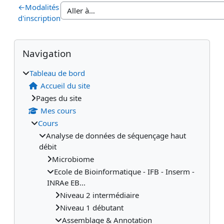
←
Modalités
d'inscription
Blocs
Blocs supplémentaires
Passer Navigation
Navigation
Tableau de bord
Accueil du site
Pages du site
Mes cours
Cours
Analyse de données de séquençage haut
débit
Microbiome
Ecole de Bioinformatique - IFB - Inserm -
INRAe EB...
Niveau 2 intermédiaire
Niveau 1 débutant
Assemblage & Annotation