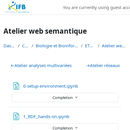
Institut Français de Bioinformatique - Les formations
You are currently using guest acce
Skip to main content
Atelier web semantique
Dashboard
Courses
Biologie et Bioinformatique Intégratives
ETBII 2023
Atelier web semantique
Section outline
←
Atelier analyses multivariées
→
Atelier réseaux
File
0-setup-environment.ipynb
Completion
File
1_RDF_hands-on.ipynb
Completion