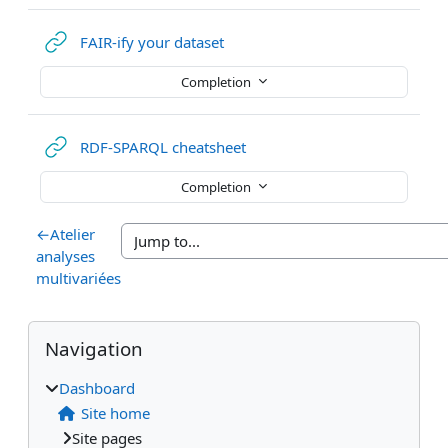
URL
FAIR-ify your dataset
Completion
URL
RDF-SPARQL cheatsheet
Completion
←
Atelier
analyses
multivariées
Blocks
Supplementary blocks
Skip Navigation
Navigation
Dashboard
Site home
Site pages