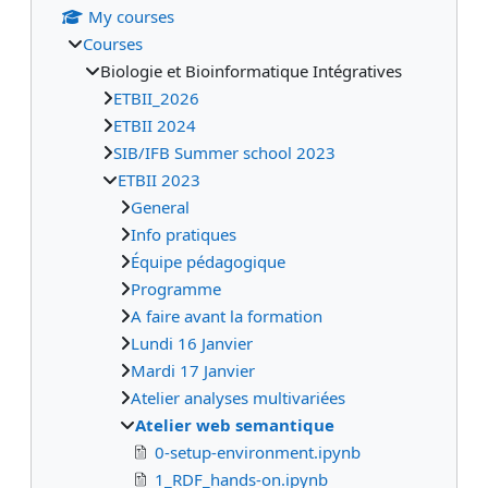
My courses
Courses
Biologie et Bioinformatique Intégratives
ETBII_2026
ETBII 2024
SIB/IFB Summer school 2023
ETBII 2023
General
Info pratiques
Équipe pédagogique
Programme
A faire avant la formation
Lundi 16 Janvier
Mardi 17 Janvier
Atelier analyses multivariées
Atelier web semantique
0-setup-environment.ipynb
1_RDF_hands-on.ipynb