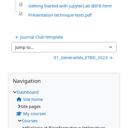
Getting Started with JupyterLab @IFB.html
Présentation technique tests.pdf
← Journal Club template
Jump to...
01_Généralités_ETBII_2023 →
Blocks
Supplementary blocks
Skip Navigation
Navigation
Dashboard
Site home
Site pages
My courses
Courses
Biologie et Bioinformatique Intégratives