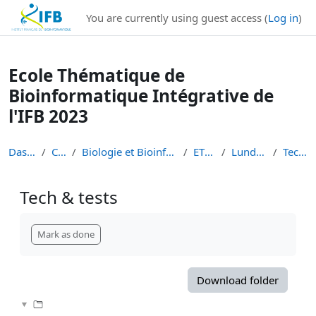
Institut Français de Bioinformatique - Les formations
You are currently using guest access (
Log in
)
Skip to main content
Ecole Thématique de
Bioinformatique Intégrative de
l'IFB 2023
Dashboard
Courses
Biologie et Bioinformatique Intégratives
ETBII 2023
Lundi 16 Janvier
Tech & tests
Tech & tests
Completion requirements
Mark as done
Download folder