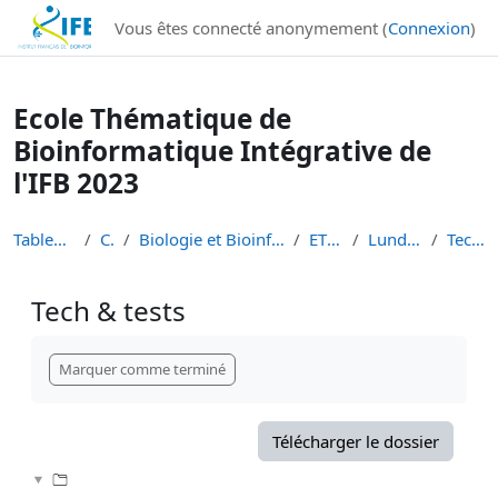
Institut Français de Bioinformatique - Les formations
Vous êtes connecté anonymement (
Connexion
)
Passer au contenu principal
Ecole Thématique de
Bioinformatique Intégrative de
l'IFB 2023
Tableau de bord
Cours
Biologie et Bioinformatique Intégratives
ETBII 2023
Lundi 16 Janvier
Tech & tests
Tech & tests
Conditions d’achèvement
Marquer comme terminé
Télécharger le dossier