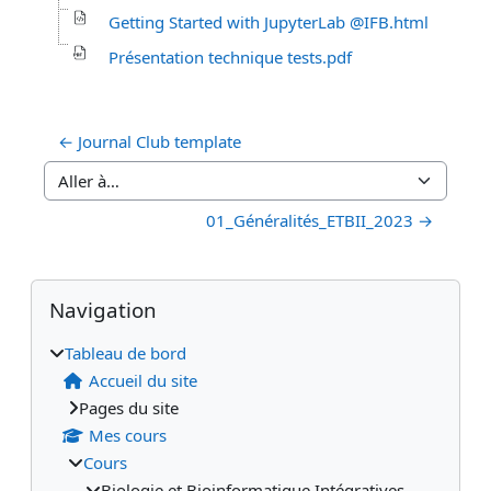
Getting Started with JupyterLab @IFB.html
Présentation technique tests.pdf
← Journal Club template
Aller à…
01_Généralités_ETBII_2023 →
Blocs
Blocs supplémentaires
Passer Navigation
Navigation
Tableau de bord
Accueil du site
Pages du site
Mes cours
Cours
Biologie et Bioinformatique Intégratives