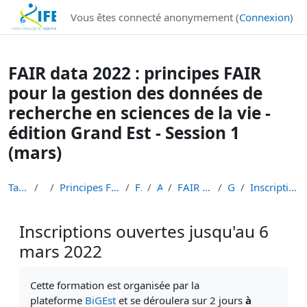
Institut Français de Bioinformatique - Les formations
Vous êtes connecté anonymement (
Connexion
)
Passer au contenu principal
FAIR data 2022 : principes FAIR
pour la gestion des données de
recherche en sciences de la vie -
édition Grand Est - Session 1
(mars)
Tableau de bord
Cours
Principes FAIR en bioinformatique et gestion des d...
FAIR-DATA
ALL-DATA
FAIR data Strasbourg mars 2022
Généralités
Inscriptions ouvertes jusqu'au 6 mars 2022
Inscriptions ouvertes jusqu'au 6
mars 2022
Conditions d’achèvement
Cette formation est organisée par la
plateforme
BiGEst
et se déroulera sur 2 jours
à