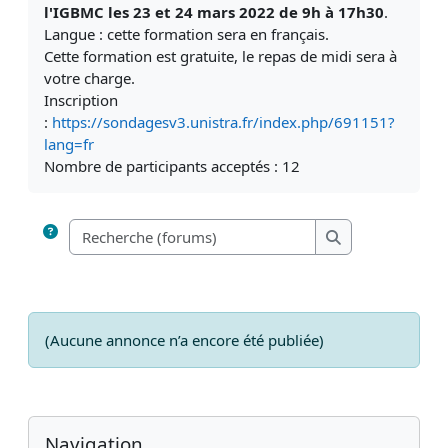
l'IGBMC
les 23 et 24 mars 2022 de 9h à 17h30
.
Langue : cette formation sera en français.
Cette formation est gratuite, le repas de midi sera à
votre charge.
Inscription
:
https://sondagesv3.unistra.fr/index.php/691151?
lang=fr
Nombre de participants acceptés : 12
Recherche (forums
Recherche (foru
(Aucune annonce n’a encore été publiée)
Blocs
Blocs supplémentaires
Passer Navigation
Navigation