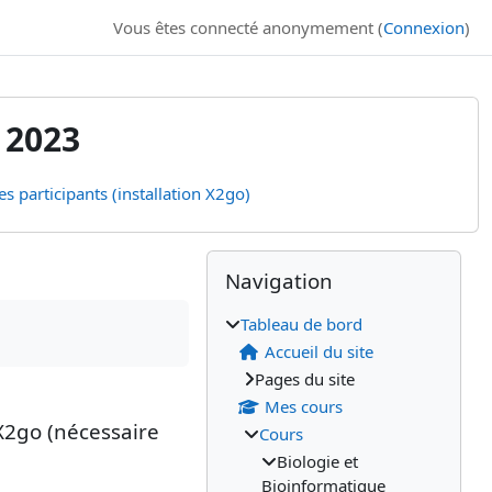
Vous êtes connecté anonymement (
Connexion
)
 2023
es participants (installation X2go)
Blocs
Blocs supplémenta
Passer Navigation
Navigation
Tableau de bord
Accueil du site
Pages du site
Mes cours
 X2go (nécessaire
Cours
Biologie et
Bioinformatique