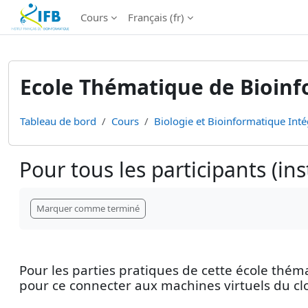
Institut Français de Bioinformatique - Les formations
Cours
Français ‎(fr)‎
Passer au contenu principal
Ecole Thématique de Bioinfo
Tableau de bord
Cours
Biologie et Bioinformatique Inté
Pour tous les participants (ins
Conditions d’achèvement
Marquer comme terminé
Pour les parties pratiques de cette école thém
pour ce connecter aux machines virtuels du clo