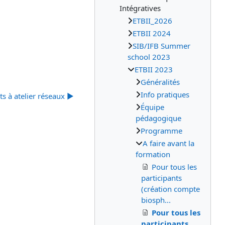
Intégratives
ETBII_2026
ETBII 2024
SIB/IFB Summer
school 2023
ETBII 2023
Généralités
Info pratiques
ts à atelier réseaux ▶︎
Équipe
pédagogique
Programme
A faire avant la
formation
Pour tous les
participants
(création compte
biosph...
Pour tous les
participants