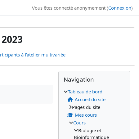
Vous êtes connecté anonymement (
Connexion
)
 2023
ticipants à l'atelier multivariée
Blocs
Blocs supplémenta
Passer Navigation
Navigation
Tableau de bord
Accueil du site
Pages du site
Mes cours
Cours
Biologie et
Bioinformatique