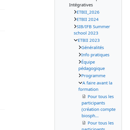
Intégratives
ETBII_2026
ETBII 2024
SIB/IFB Summer
school 2023
ETBII 2023
Généralités
Info pratiques
Équipe
pédagogique
Programme
A faire avant la
formation
Pour tous les
participants
(création compte
biosph...
Pour tous les
participants