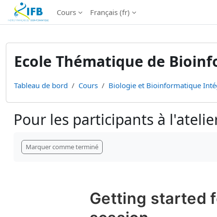
Institut Français de Bioinformatique - Les formations
Cours
Français ‎(fr)‎
Passer au contenu principal
Ecole Thématique de Bioinfo
Tableau de bord
Cours
Biologie et Bioinformatique Inté
Pour les participants à l'ateli
Conditions d’achèvement
Marquer comme terminé