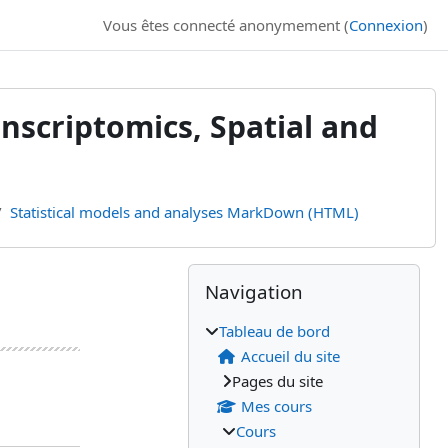
Vous êtes connecté anonymement (
Connexion
)
ranscriptomics, Spatial and
Statistical models and analyses MarkDown (HTML)
Blocs
Blocs supplémenta
Passer Navigation
Navigation
Tableau de bord
Accueil du site
Pages du site
Mes cours
Cours