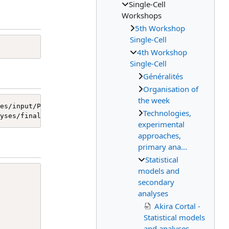
Single-Cell
Workshops
5th Workshop
Single-Cell
4th Workshop
Single-Cell
Généralités
Organisation of
the week
Technologies,
experimental
approaches,
primary ana...
Statistical
models and
secondary
analyses
Akira Cortal -
Statistical models
and analyses