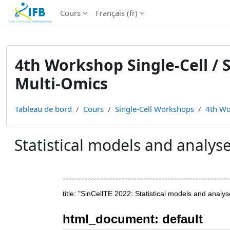
Institut Français de Bioinformatique - Les formations
Cours
Français ‎(fr)‎
Passer au contenu principal
4th Workshop Single-Cell / S
Multi-Omics
Tableau de bord
Cours
Single-Cell Workshops
4th Wo
Statistical models and anal
Conditions d’achèvement