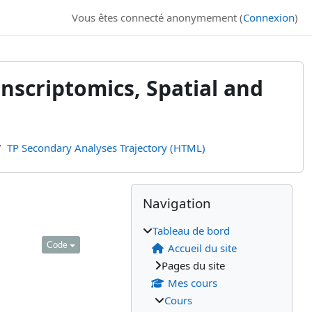
Vous êtes connecté anonymement (
Connexion
)
ranscriptomics, Spatial and
TP Secondary Analyses Trajectory (HTML)
Blocs
Blocs supplémenta
Passer Navigation
Navigation
Tableau de bord
Accueil du site
Pages du site
Mes cours
Cours