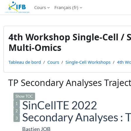
Institut Français de Bioinformatique - Les formations
Cours
Français ‎(fr)‎
Passer au contenu principal
4th Workshop Single-Cell / S
Multi-Omics
Tableau de bord
Cours
Single-Cell Workshops
4th Wo
TP Secondary Analyses Trajec
Conditions d’achèvement