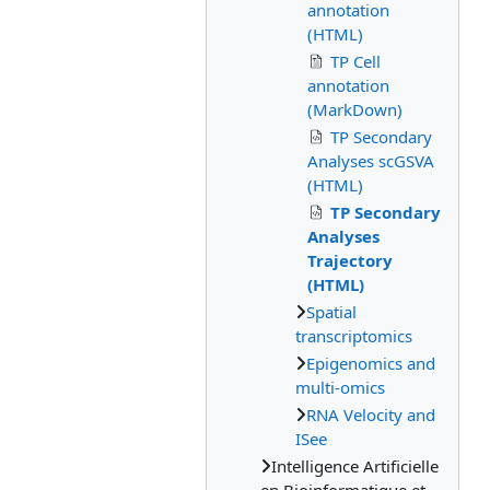
annotation
(HTML)
TP Cell
annotation
(MarkDown)
TP Secondary
Analyses scGSVA
(HTML)
TP Secondary
Analyses
Trajectory
(HTML)
Spatial
transcriptomics
Epigenomics and
multi-omics
RNA Velocity and
ISee
Intelligence Artificielle