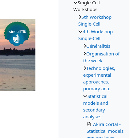
Single-Cell
Workshops
5th Workshop
Single-Cell
4th Workshop
Single-Cell
Généralités
Organisation of
the week
Technologies,
experimental
approaches,
primary ana...
Statistical
models and
secondary
analyses
Akira Cortal -
Statistical models
and analyses