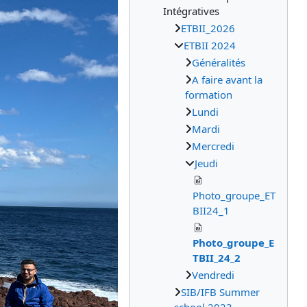
Intégratives
ETBII_2026
ETBII 2024
Généralités
A faire avant la
formation
Lundi
Mardi
Mercredi
Jeudi
Photo_groupe_ET
BII24_1
Photo_groupe_E
TBII_24_2
Vendredi
SIB/IFB Summer