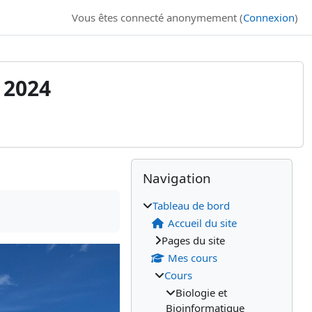
Vous êtes connecté anonymement (
Connexion
)
 2024
Blocs
Blocs supplémenta
Passer Navigation
Navigation
Tableau de bord
Accueil du site
Pages du site
Mes cours
Cours
Biologie et
Bioinformatique