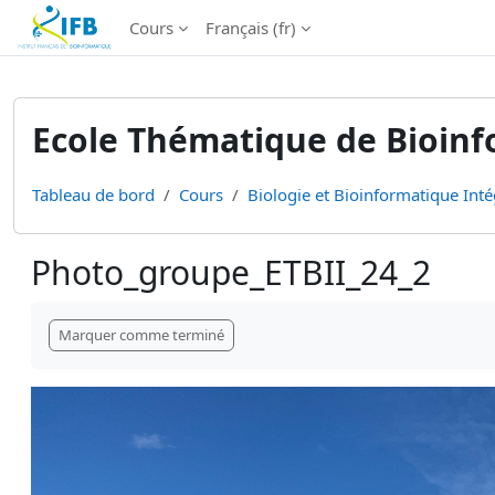
Institut Français de Bioinformatique - Les formations
Cours
Français ‎(fr)‎
Passer au contenu principal
Ecole Thématique de Bioinfo
Tableau de bord
Cours
Biologie et Bioinformatique Inté
Photo_groupe_ETBII_24_2
Conditions d’achèvement
Marquer comme terminé