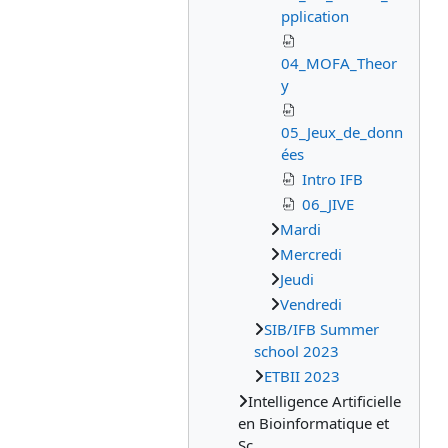
pplication
04_MOFA_Theor
y
05_Jeux_de_donn
ées
Intro IFB
06_JIVE
Mardi
Mercredi
Jeudi
Vendredi
SIB/IFB Summer
school 2023
ETBII 2023
Intelligence Artificielle
en Bioinformatique et
Sc...