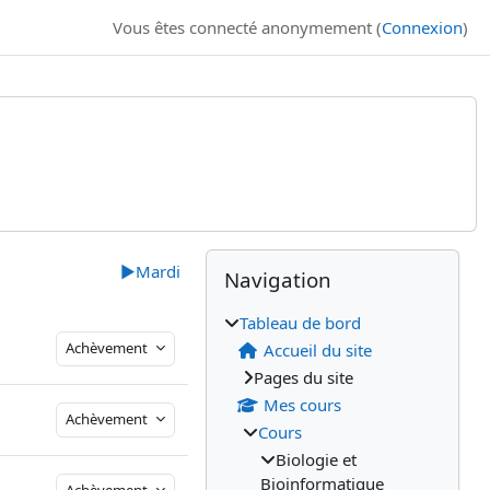
Vous êtes connecté anonymement (
Connexion
)
Blocs
Blocs supplémenta
Passer Navigation
▶︎
Mardi
Navigation
Tableau de bord
Achèvement
Accueil du site
Pages du site
Mes cours
Achèvement
Cours
Biologie et
Bioinformatique