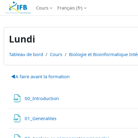
Institut Français de Bioinformatique - Les formations
Cours
Français ‎(fr)‎
Passer au contenu principal
Lundi
Tableau de bord
Cours
Biologie et Bioinformatique Inté
Résumé de section
◀︎
A faire avant la formation
Fichier
00_Introduction
Fichier
01_Generalites
Fichier