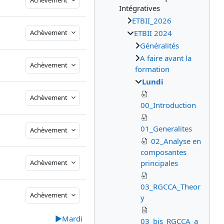
Achèvement
Intégratives
ETBII_2026
Achèvement
ETBII 2024
Généralités
A faire avant la
Achèvement
formation
Lundi
Achèvement
00_Introduction
01_Generalites
Achèvement
02_Analyse en
composantes
Achèvement
principales
03_RGCCA_Theor
Achèvement
y
▶︎
Mardi
03_bis_RGCCA_a