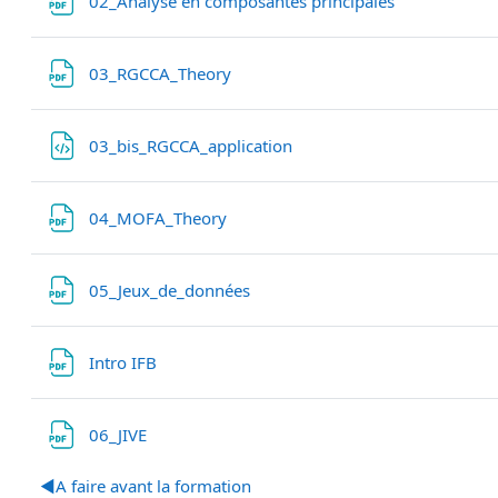
02_Analyse en composantes principales
Fichier
03_RGCCA_Theory
Fichier
03_bis_RGCCA_application
Fichier
04_MOFA_Theory
Fichier
05_Jeux_de_données
Fichier
Intro IFB
Fichier
06_JIVE
◀︎
A faire avant la formation