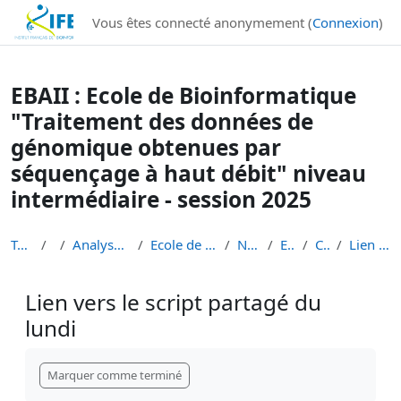
Institut Français de Bioinformatique - Les formations
Vous êtes connecté anonymement (
Connexion
)
Passer au contenu principal
EBAII : Ecole de Bioinformatique
"Traitement des données de
génomique obtenues par
séquençage à haut débit" niveau
intermédiaire - session 2025
Tableau de bord
Cours
Analyse de données de séquençage haut débit
Ecole de Bioinformatique - IFB - Inserm - INRAe EB...
Niveau 2 intermédiaire
EBAII Niv 2 2025
Cours communs
Lien vers le script partagé du lundi
Lien vers le script partagé du
lundi
Conditions d’achèvement
Marquer comme terminé