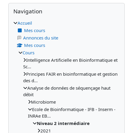
Blocs
Passer Navigation
Navigation
Accueil
Mes cours
Annonces du site
Mes cours
Cours
Intelligence Artificielle en Bioinformatique et
Sc...
Principes FAIR en bioinformatique et gestion
des d...
Analyse de données de séquençage haut
débit
Microbiome
Ecole de Bioinformatique - IFB - Inserm -
INRAe EB...
Niveau 2 intermédiaire
2021