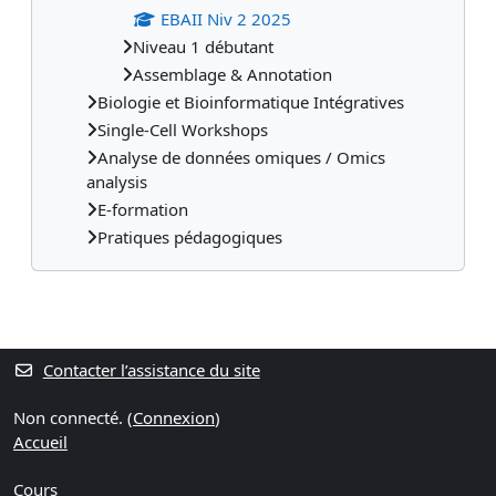
EBAII Niv 2 2025
Niveau 1 débutant
Assemblage & Annotation
Biologie et Bioinformatique Intégratives
Single-Cell Workshops
Analyse de données omiques / Omics
analysis
E-formation
Pratiques pédagogiques
Blocs supplémentaires
Contacter l’assistance du site
Non connecté. (
Connexion
)
Accueil
Cours