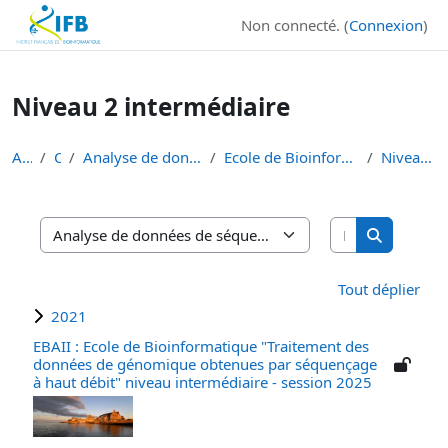
Institut Français de Bioinformatique - Les formations
Non connecté. (
Connexion
)
Passer au contenu principal
Niveau 2 intermédiaire
Accueil
Cours
Analyse de données de séquençage haut débit
Ecole de Bioinformatique - IFB - Inserm - INRAe EB...
Niveau 2 intermédiaire
Rechercher d
Catégories de cours
Rechercher
Tout déplier
2021
EBAII : Ecole de Bioinformatique "Traitement des
données de génomique obtenues par séquençage
à haut débit" niveau intermédiaire - session 2025