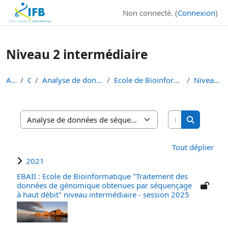
Institut Français de Bioinformatique - Les formations
Non connecté. (
Connexion
)
Passer au contenu principal
Niveau 2 intermédiaire
Accueil
Cours
Analyse de données de séquençage haut débit
Ecole de Bioinformatique - IFB - Inserm - INRAe EB...
Niveau 2 intermédiaire
Rechercher d
Catégories de cours
Rechercher
Tout déplier
2021
EBAII : Ecole de Bioinformatique "Traitement des
données de génomique obtenues par séquençage
à haut débit" niveau intermédiaire - session 2025