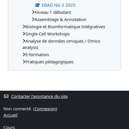
EBAII Niv 2 2025
Niveau 1 débutant
Assemblage & Annotation
Biologie et Bioinformatique Intégratives
Single-Cell Workshops
Analyse de données omiques / Omics
analysis
E-formation
Pratiques pédagogiques
Blocs supplémentaires
Contacter l’assistance du site
Non connecté. (
Connexion
)
Accueil
Cours