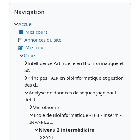
Blocs
Passer Navigation
Navigation
Accueil
Mes cours
Annonces du site
Mes cours
Cours
Intelligence Artificielle en Bioinformatique et
Sc...
Principes FAIR en bioinformatique et gestion
des d...
Analyse de données de séquençage haut
débit
Microbiome
Ecole de Bioinformatique - IFB - Inserm -
INRAe EB...
Niveau 2 intermédiaire
2021