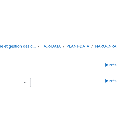
e et gestion des d...
FAIR-DATA
PLANT-DATA
NARO-INRA
▶︎
Prés
▶︎
Prés