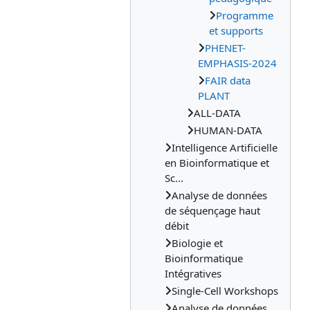
Programme
et supports
PHENET-
EMPHASIS-2024
FAIR data
PLANT
ALL-DATA
HUMAN-DATA
Intelligence Artificielle
en Bioinformatique et
Sc...
Analyse de données
de séquençage haut
débit
Biologie et
Bioinformatique
Intégratives
Single-Cell Workshops
Analyse de données