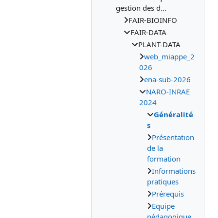
gestion des d...
FAIR-BIOINFO
FAIR-DATA
PLANT-DATA
web_miappe_2
026
ena-sub-2026
NARO-INRAE
2024
Généralité
s
Présentation
de la
formation
Informations
pratiques
Prérequis
Equipe
pédagogique