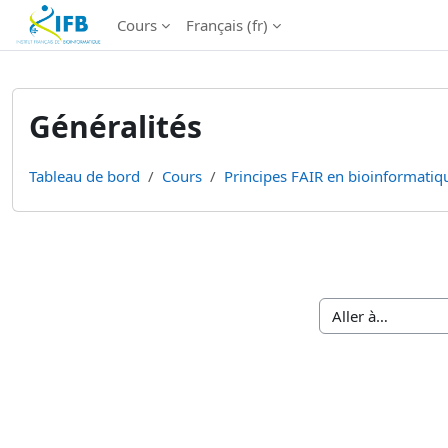
Institut Français de Bioinformatique - Les formations
Cours
Français ‎(fr)‎
Passer au contenu principal
Généralités
Tableau de bord
Cours
Principes FAIR en bioinformatiqu
Résumé de section