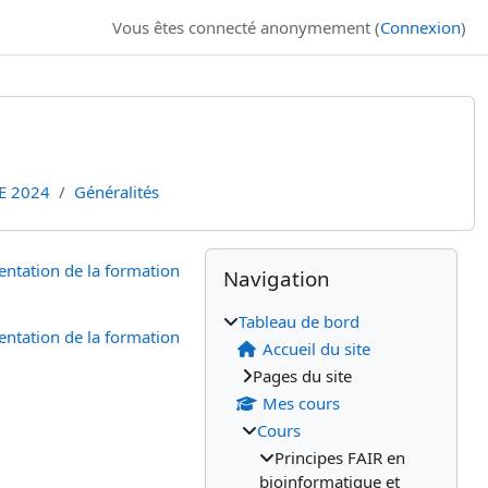
Vous êtes connecté anonymement (
Connexion
)
E 2024
Généralités
Blocs
Blocs supplémenta
Passer Navigation
entation de la formation
Navigation
Tableau de bord
entation de la formation
Accueil du site
Pages du site
Mes cours
Cours
Principes FAIR en
bioinformatique et