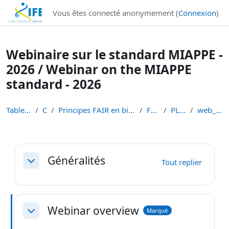
Institut Français de Bioinformatique - Les formations
Vous êtes connecté anonymement (
Connexion
)
Passer au contenu principal
Webinaire sur le standard MIAPPE -
2026 / Webinar on the MIAPPE
standard - 2026
Tableau de bord
Cours
Principes FAIR en bioinformatique et gestion des d...
FAIR-DATA
PLANT-DATA
web_miappe_2026
Résumé de section
Généralités
Tout replier
Replier
Webinar overview
Marqué
Replier