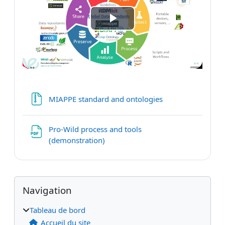
Lire
la
vidéo
Fichier
MIAPPE standard and ontologies
Pro-Wild process and tools
Fichier
(demonstration)
Blocs
Blocs supplémentaires
Passer Navigation
Navigation
Tableau de bord
Accueil du site