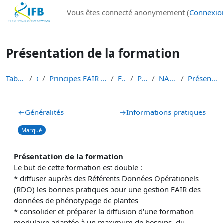
Institut Français de Bioinformatique - Les formations
Vous êtes connecté anonymement (
Connexio
Passer au contenu principal
Présentation de la formation
Tableau de bord
Cours
Principes FAIR en bioinformatique et gestion des d...
FAIR-DATA
PLANT-DATA
NARO-INRAE 2024
Présentation de la formation
Résumé de section
←
Généralités
→
Informations pratiques
Marqué
Présentation de la formation
Le but de cette formation est double :
*
diffuser auprès des R
éférents Données Opérationels
(RDO)
les bonnes pratiques pour une gestion FAIR des
données de phénotypage de plantes
* c
onsolider et préparer la diffusion d'une formatio
n
modulaire
adaptée à un maximum de besoins, du