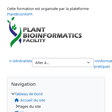
Cette formation est organisée par la plateforme
PlantBioinfoPF
.
←
Généralités
→
Informa
pratiques
Blocs
Blocs supplémentaires
Passer Navigation
Navigation
Tableau de bord
Accueil du site
Pages du site