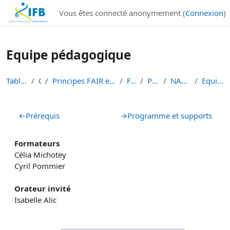
Institut Français de Bioinformatique - Les formations
Vous êtes connecté anonymement (
Connexion
)
Passer au contenu principal
Equipe pédagogique
Tableau de bord
Cours
Principes FAIR en bioinformatique et gestion des d...
FAIR-DATA
PLANT-DATA
NARO-INRAE 2024
Equipe pédagogique
Résumé de section
←
Prérequis
→
Programme et supports
Formateurs
Célia Michotey
Cyril Pommier
Orateur invité
Isabelle Alic