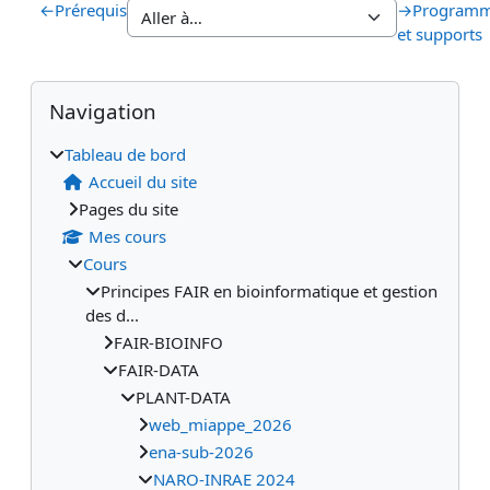
←
Prérequis
→
Program
et supports
Blocs
Blocs supplémentaires
Passer Navigation
Navigation
Tableau de bord
Accueil du site
Pages du site
Mes cours
Cours
Principes FAIR en bioinformatique et gestion
des d...
FAIR-BIOINFO
FAIR-DATA
PLANT-DATA
web_miappe_2026
ena-sub-2026
NARO-INRAE 2024