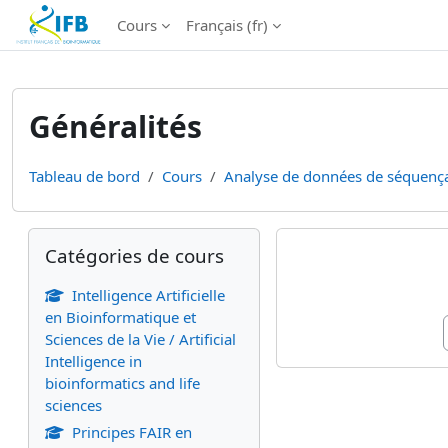
Institut Français de Bioinformatique - Les formations
Cours
Français ‎(fr)‎
Passer au contenu principal
Généralités
Tableau de bord
Cours
Analyse de données de séquença
Blocs
Passer Catégories de cours
Résumé de
Catégories de cours
Intelligence Artificielle
en Bioinformatique et
Sciences de la Vie / Artificial
Intelligence in
bioinformatics and life
sciences
Principes FAIR en