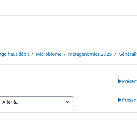
ge haut débit
Microbiome
metagenomics-2025
Générali
 section
▶︎
Présent
▶︎
Présent