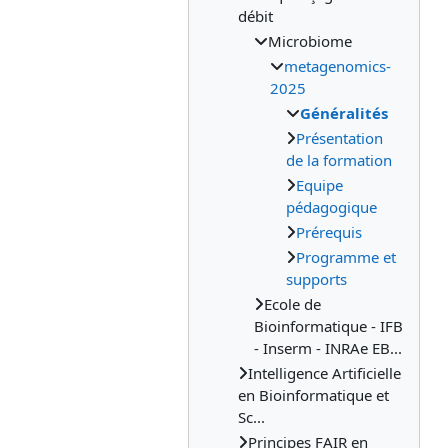
débit
Microbiome
metagenomics-
2025
Généralités
Présentation
de la formation
Equipe
pédagogique
Prérequis
Programme et
supports
Ecole de
Bioinformatique - IFB
- Inserm - INRAe EB...
Intelligence Artificielle
en Bioinformatique et
Sc...
Principes FAIR en