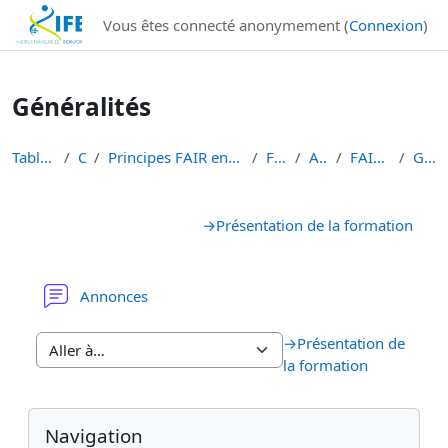
Institut Français de Bioinformatique - Les formations
Vous êtes connecté anonymement (
Connexion
)
Passer au contenu principal
Généralités
Tableau de bord
Cours
Principes FAIR en bioinformatique et gestion des d...
FAIR-DATA
ALL-DATA
FAIRdataEBI 2025
Généralités
Résumé de section
→
Présentation de la formation
Forum
Annonces
→
Présentation de
la formation
Blocs
Blocs supplémentaires
Passer Navigation
Navigation