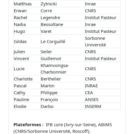
Matthias
Zytnicki
Inrae
Erwan
Corre
CNRS
Rachel
Legendre
Institut Pasteur
Nadia
Bessoltane
Inrae
Hugo
Varet
Institut Pasteur
Sorbonne
Gildas
Le Corguillé
Université
Julien
Seiler
CNRS
Vincent
Guillemot
Institut Pasteur
Khamvongsa-
Lucie
CNRS
Charbonnier
Charlotte
Berthelier
CNRS
Pascal
Martin
INRAE
Cathy
Philippe
CEA
Pauline
François
ANSES
Elodie
Darbo
INSERM
Plateformes :
IFB core (Ivry-sur-Seine), ABiMS
(CNRS/Sorbonne Université, Roscoff).