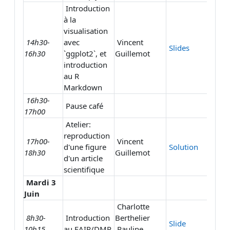
Introduction
à la
visualisation
14h30-
avec
Vincent
Slides
16h30
`ggplot2`, et
Guillemot
introduction
au R
Markdown
16h30-
Pause café
17h00
Atelier:
reproduction
17h00-
Vincent
d'une figure
Solution
18h30
Guillemot
d'un article
scientifique
Mardi 3
Juin
Charlotte
8h30-
Introduction
Berthelier
Slide
10h15
au FAIR/DMP
Pauline