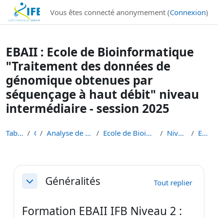
Institut Français de Bioinformatique - Les formations
Vous êtes connecté anonymement (
Connexion
)
Passer au contenu principal
EBAII : Ecole de Bioinformatique
"Traitement des données de
génomique obtenues par
séquençage à haut débit" niveau
intermédiaire - session 2025
Tableau de bord
Cours
Analyse de données de séquençage haut débit
Ecole de Bioinformatique - IFB - Inserm - INRAe EB...
Niveau 2 intermédiaire
EBAII Niv 2 2025
Résumé de section
Généralités
Tout replier
Replier
Formation EBAII IFB Niveau 2 :