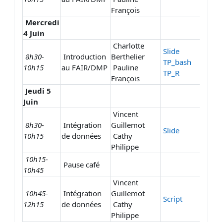
François
Mercredi
4 Juin
Charlotte
Slide
8h30-
Introduction
Berthelier
TP_bash
10h15
au FAIR/DMP
Pauline
TP_R
François
Jeudi 5
Juin
Vincent
8h30-
Intégration
Guillemot
Slide
10h15
de données
Cathy
Philippe
10h15-
Pause café
10h45
Vincent
10h45-
Intégration
Guillemot
Script
12h15
de données
Cathy
Philippe