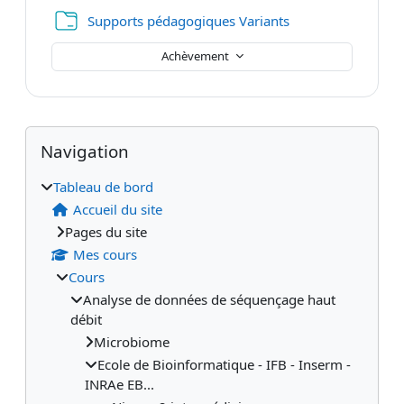
Dossier
Supports pédagogiques Variants
Achèvement
Blocs
Blocs supplémentaires
Passer Navigation
Navigation
Tableau de bord
Accueil du site
Pages du site
Mes cours
Cours
Analyse de données de séquençage haut
débit
Microbiome
Ecole de Bioinformatique - IFB - Inserm -
INRAe EB...