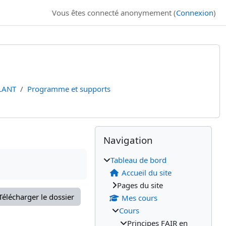
Vous êtes connecté anonymement (
Connexion
)
PLANT
Programme et supports
Blocs
Blocs supplémenta
Passer Navigation
Navigation
Tableau de bord
Accueil du site
Pages du site
Télécharger le dossier
Mes cours
Cours
Principes FAIR en