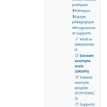
pratiques
Prérequis
Equipe
pédagogique
Programme
et supports
what-is-
datastandar
d
Dataset
exemple
maïs
(DROPS)
Dataset
exemple
peuplier
(POPYOMIC
S)
Supports