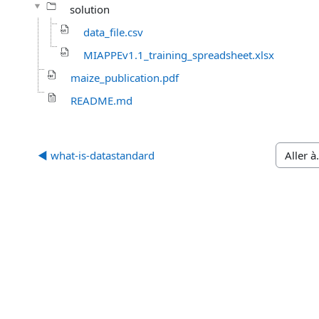
solution
data_file.csv
MIAPPEv1.1_training_spreadsheet.xlsx
maize_publication.pdf
README.md
◀︎ what-is-datastandard
Aller à…