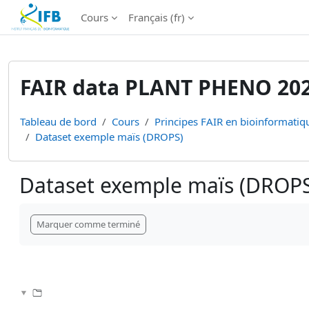
Institut Français de Bioinformatique - Les formations
Cours
Français ‎(fr)‎
Passer au contenu principal
FAIR data PLANT PHENO 20
Tableau de bord
Cours
Principes FAIR en bioinformatiqu
Dataset exemple maïs (DROPS)
Dataset exemple maïs (DROPS
Conditions d’achèvement
Marquer comme terminé