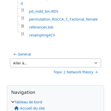
d
pd_mdd_bin.RDS
permutation_RGCCA_C_Factorial_female
references.bib
resampling4CV
← General
Aller à…
Topic 2 Network theory →
Blocs
Blocs supplémentaires
Passer Navigation
Navigation
Tableau de bord
Accueil du site