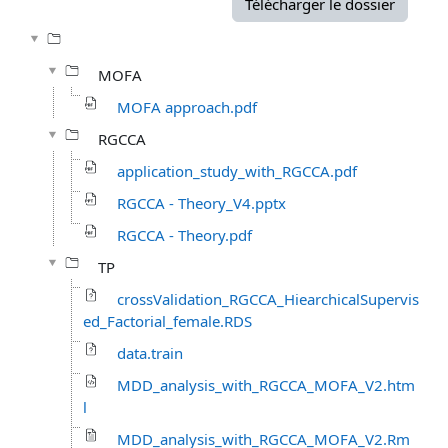
Télécharger le dossier
MOFA
MOFA approach.pdf
RGCCA
application_study_with_RGCCA.pdf
RGCCA - Theory_V4.pptx
RGCCA - Theory.pdf
TP
crossValidation_RGCCA_HiearchicalSupervis
ed_Factorial_female.RDS
data.train
MDD_analysis_with_RGCCA_MOFA_V2.htm
l
MDD_analysis_with_RGCCA_MOFA_V2.Rm