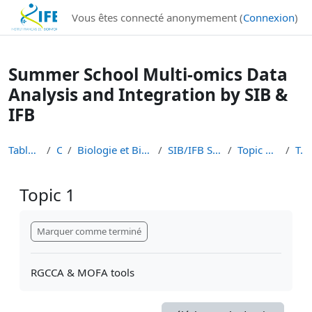
Institut Français de Bioinformatique - Les formations
Vous êtes connecté anonymement (
Connexion
)
Passer au contenu principal
Summer School Multi-omics Data
Analysis and Integration by SIB &
IFB
Tableau de bord
Cours
Biologie et Bioinformatique Intégratives
SIB/IFB Summer school 2023
Topic 1 MOFA & RGCCA
Topic 1
Topic 1
Conditions d’achèvement
Marquer comme terminé
RGCCA & MOFA tools