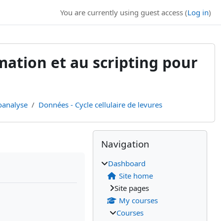
You are currently using guest access (
Log in
)
ation et au scripting pour
ioanalyse
Données - Cycle cellulaire de levures
Blocks
Supplementary bl
Skip Navigation
Navigation
Dashboard
Site home
Site pages
My courses
Courses