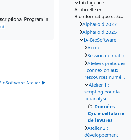
Intelligence
Artificielle en
Bioinformatique et Sc...
nscriptional Program in
AlphaFold 2027
53
AlphaFold 2025
IA-BioSoftware
Accueil
Session du matin
Ateliers pratiques
: connexion aux
ressources numé...
ioSoftware-Atelier ▶︎
Atelier 1 :
scripting pour la
bioanalyse
Données -
Cycle cellulaire
de levures
Atelier 2 :
développement