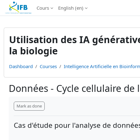
Institut Français de Bioinformatique - Les formations
Cours
English ‎(en)‎
Skip to main content
Utilisation des IA générati
la biologie
Dashboard
Courses
Intelligence Artificielle en Bioinform
Données - Cycle cellulaire de 
Completion requirements
Mark as done
Cas d'étude pour l'analyse de donnée