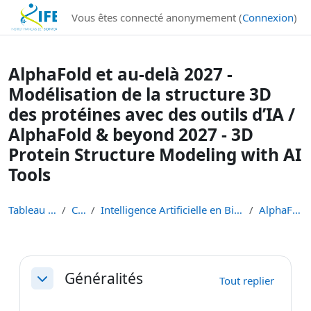
Institut Français de Bioinformatique - Les formations
Vous êtes connecté anonymement (
Connexion
)
Passer au contenu principal
AlphaFold et au-delà 2027 -
Modélisation de la structure 3D
des protéines avec des outils d’IA /
AlphaFold & beyond 2027 - 3D
Protein Structure Modeling with AI
Tools
Tableau de bord
Cours
Intelligence Artificielle en Bioinformatique et Sc...
AlphaFold 2027
Résumé de section
Généralités
Tout replier
Replier