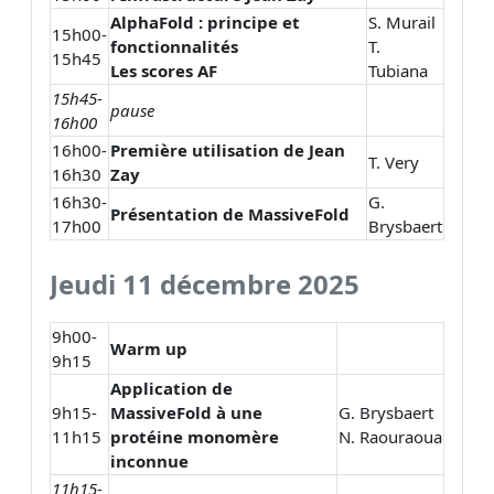
AlphaFold : principe et
S. Murail
15h00-
fonctionnalités
T.
15h45
Les scores AF
Tubiana
15h45-
pause
16h00
16h00-
Première utilisation de Jean
T. Very
16h30
Zay
16h30-
G.
Présentation de MassiveFold
17h00
Brysbaert
Jeudi 11 décembre 2025
9h00-
Warm up
9h15
Application de
9h15-
MassiveFold à une
G. Brysbaert
11h15
protéine monomère
N. Raouraoua
inconnue
11h15-