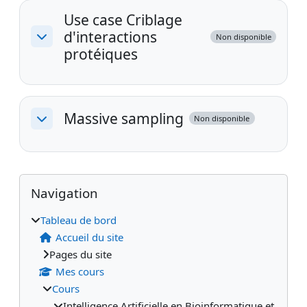
Use case Criblage
d'interactions
Non disponible
Replier
protéiques
Massive sampling
Non disponible
Replier
Blocs
Blocs supplémentaires
Passer Navigation
Navigation
Tableau de bord
Accueil du site
Pages du site
Mes cours
Cours
Intelligence Artificielle en Bioinformatique et