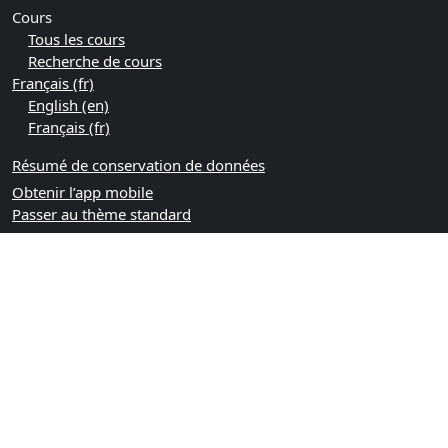
Cours
Tous les cours
Recherche de cours
Français ‎(fr)‎
English ‎(en)‎
Français ‎(fr)‎
Résumé de conservation de données
Obtenir l’app mobile
Passer au thème standard