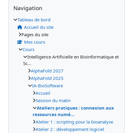
Blocs supplémentaires
Passer Navigation
Navigation
Tableau de bord
Accueil du site
Pages du site
Mes cours
Cours
Intelligence Artificielle en Bioinformatique et
Sc...
AlphaFold 2027
AlphaFold 2025
IA-BioSoftware
Accueil
Session du matin
Ateliers pratiques : connexion aux
ressources numé...
Atelier 1 : scripting pour la bioanalyse
Atelier 2 : développement logiciel