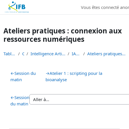
Institut Français de Bioinformatique - Les formations
Vous êtes connecté an
Passer au contenu principal
Ateliers pratiques : connexion aux
ressources numériques
Tableau de bord
Cours
Intelligence Artificielle en Bioinformatique et Sc...
IA-BioSoftware
Ateliers pratiques : connexion aux ressources numé...
Résumé de section
←
Session du
→
Atelier 1 : scripting pour la
matin
bioanalyse
←
Session
du matin
Blocs