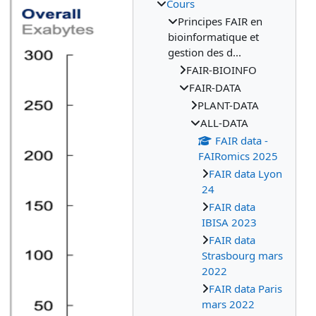
Cours
Principes FAIR en
bioinformatique et
gestion des d...
FAIR-BIOINFO
FAIR-DATA
PLANT-DATA
ALL-DATA
FAIR data -
FAIRomics 2025
FAIR data Lyon
24
FAIR data
IBISA 2023
FAIR data
Strasbourg mars
2022
FAIR data Paris
mars 2022