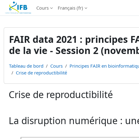
Institut Français de Bioinformatique - Les formations
Cours
Français ‎(fr)‎
Passer au contenu principal
FAIR data 2021 : principes 
de la vie - Session 2 (novem
Tableau de bord
Cours
Principes FAIR en bioinformatiqu
Crise de reproductibilité
Crise de reproductibilité
Conditions d’achèvement
La disruption numérique : un