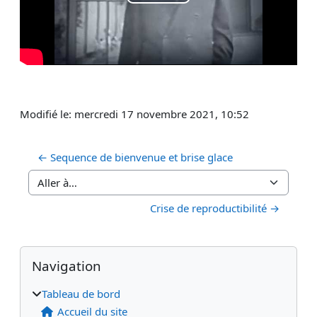
Lire
la
vidéo
Modifié le: mercredi 17 novembre 2021, 10:52
← Sequence de bienvenue et brise glace
Aller à…
Crise de reproductibilité →
Blocs
Blocs supplémentaires
Passer Navigation
Navigation
Tableau de bord
Accueil du site