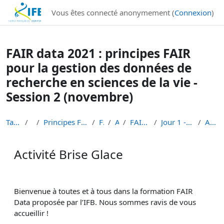
Institut Français de Bioinformatique - Les formations
Vous êtes connecté anonymement (
Connexion
)
Passer au contenu principal
FAIR data 2021 : principes FAIR
pour la gestion des données de
recherche en sciences de la vie -
Session 2 (novembre)
Tableau de bord
Cours
Principes FAIR en bioinformatique et gestion des d...
FAIR-DATA
ALL-DATA
FAIR data 2021 - session 2
Jour 1 - lundi 15 novembre - 9h à 12h30
Activité Brise Glace
Activité Brise Glace
Conditions d’achèvement
Bienvenue à toutes et à tous dans la formation FAIR
Data proposée par l’IFB. Nous sommes ravis de vous
accueillir !