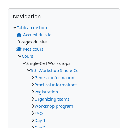
Blocs
Blocs supplémentaires
Passer Navigation
Navigation
Tableau de bord
Accueil du site
Pages du site
Mes cours
Cours
Single-Cell Workshops
5th Workshop Single-Cell
General information
Practical informations
Registration
Organizing teams
Workshop program
FAQ
Day 1
Day 2