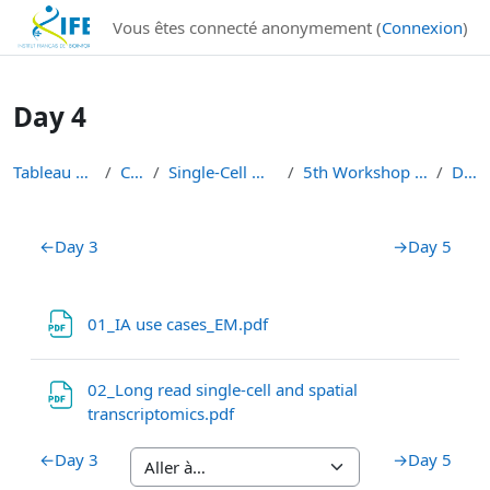
Institut Français de Bioinformatique - Les formations
Vous êtes connecté anonymement (
Connexion
)
Passer au contenu principal
Day 4
Tableau de bord
Cours
Single-Cell Workshops
5th Workshop Single-Cell
Day 4
Résumé de section
←
Day 3
→
Day 5
Fichier
01_IA use cases_EM.pdf
02_Long read single-cell and spatial
Fichier
transcriptomics.pdf
←
Day 3
→
Day 5