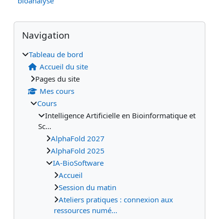
bioanalyse
Blocs
Blocs supplémentaires
Passer Navigation
Navigation
Tableau de bord
Accueil du site
Pages du site
Mes cours
Cours
Intelligence Artificielle en Bioinformatique et
Sc...
AlphaFold 2027
AlphaFold 2025
IA-BioSoftware
Accueil
Session du matin
Ateliers pratiques : connexion aux
ressources numé...