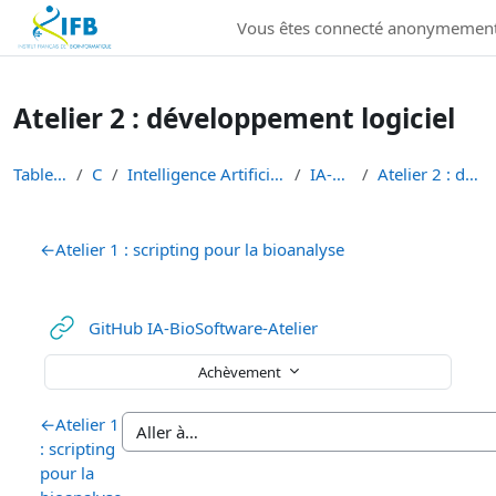
Institut Français de Bioinformatique - Les formations
Vous êtes connecté anonymement
Passer au contenu principal
Atelier 2 : développement logiciel
Tableau de bord
Cours
Intelligence Artificielle en Bioinformatique et Sc...
IA-BioSoftware
Atelier 2 : développement logiciel
Résumé de section
←
Atelier 1 : scripting pour la bioanalyse
URL
GitHub IA-BioSoftware-Atelier
Achèvement
←
Atelier 1
: scripting
pour la